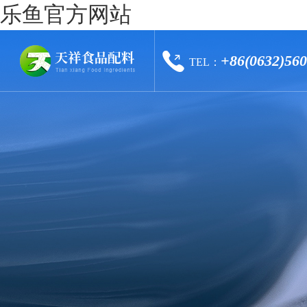
乐鱼官方网站
+86(0632)56
TEL：