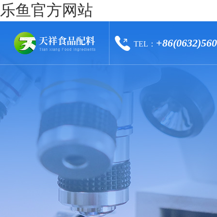
乐鱼官方网站
+86(0632)56
TEL：