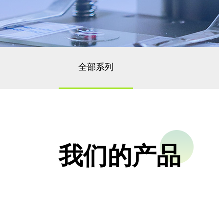
全部系列
我们的产品