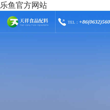
乐鱼官方网站
+86(0632)56
TEL：