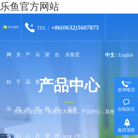
乐鱼官方网站
+86(0632)5607875
TEL：
网
关
产
乐
荣
合
乐鱼官
中文
/
English
产品中心
站
于
品
鱼
誉
作
方网站-
咨询电话
乐
我
中
官
殿
伙
乐鱼
在线留言
当前所在位置：
乐鱼官方网站
-
产品中心
-
其他系列
返回顶部
鱼
们
心
方
堂
伴
leyu（中