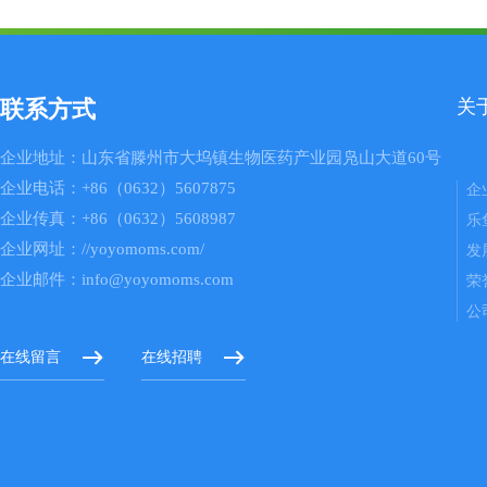
联系方式
关
企业地址：山东省滕州市大坞镇生物医药产业园凫山大道60号
企业电话：+86（0632）5607875
企
企业传真：+86（0632）5608987
乐
企业网址：//yoyomoms.com/
发
企业邮件：info@yoyomoms.com
荣
公
在线留言
在线招聘