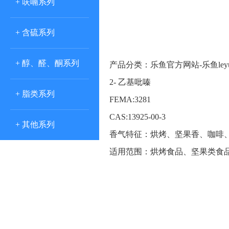
+ 呋喃系列
+ 含硫系列
+ 醇、醛、酮系列
产品分类：乐鱼官方网站-乐鱼le
2- 乙基吡嗪
+ 脂类系列
FEMA:3281
CAS:13925-00-3
+ 其他系列
香气特征：烘烤、坚果香、咖啡
适用范围：烘烤食品、坚果类食