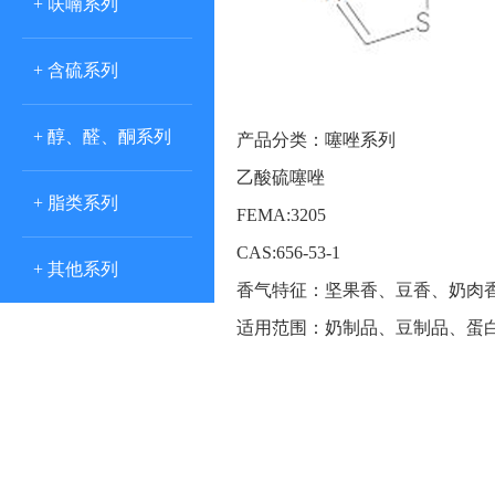
+ 呋喃系列
+ 含硫系列
+ 醇、醛、酮系列
产品分类：噻唑系列
乙酸硫噻唑
+ 脂类系列
FEMA:3205
CAS:656-53-1
+ 其他系列
香气特征：坚果香、豆香、奶肉
适用范围：奶制品、豆制品、蛋