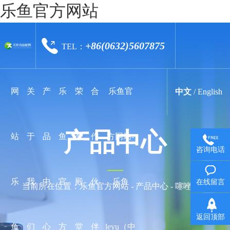
乐鱼官方网站
+86(0632)5607875
TEL：
网
关
产
乐
荣
合
乐鱼官
中文
/
English
产品中心
站
于
品
鱼
誉
作
方网站-
咨询电话
乐
我
中
官
殿
伙
乐鱼
在线留言
当前所在位置：
乐鱼官方网站
-
产品中心
-
噻唑系列
返回顶部
鱼
们
心
方
堂
伴
leyu（中