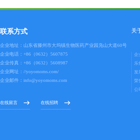
联系方式
关
企业地址：山东省滕州市大坞镇生物医药产业园凫山大道60号
企业电话：+86（0632）5607875
企
企业传真：+86（0632）5608987
乐
企业网址：//yoyomoms.com/
发
企业邮件：info@yoyomoms.com
荣
公
在线留言
在线招聘