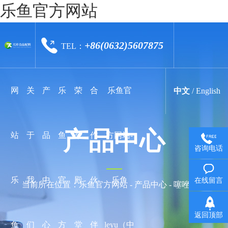
乐鱼官方网站
+86(0632)5607875
TEL：
网
关
产
乐
荣
合
乐鱼官
中文
/
English
产品中心
站
于
品
鱼
誉
作
方网站-
咨询电话
乐
我
中
官
殿
伙
乐鱼
在线留言
当前所在位置：
乐鱼官方网站
-
产品中心
-
噻唑系列
返回顶部
鱼
们
心
方
堂
伴
leyu（中