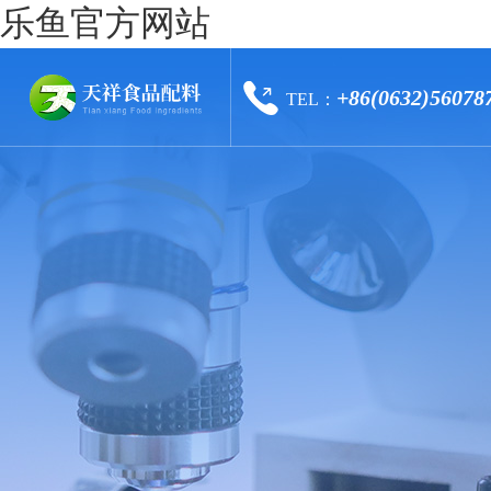
乐鱼官方网站
+86(0632)56078
TEL：