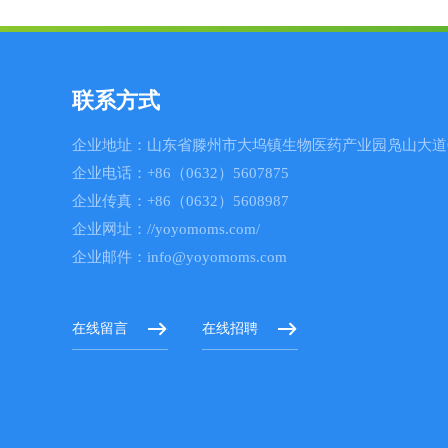
联系方式
企业地址：山东省滕州市大坞镇生物医药产业园凫山大道
企业电话：+86（0632）5607875
企业传真：+86（0632）5608987
企业网址：//yoyomoms.com/
企业邮件：info@yoyomoms.com
在线留言
在线招聘