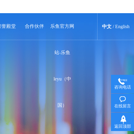
荣誉殿堂
合作伙伴
乐鱼官方网
中文
/
English
站-乐鱼
leyu（中
咨询电话
国）
在线留言
返回顶部