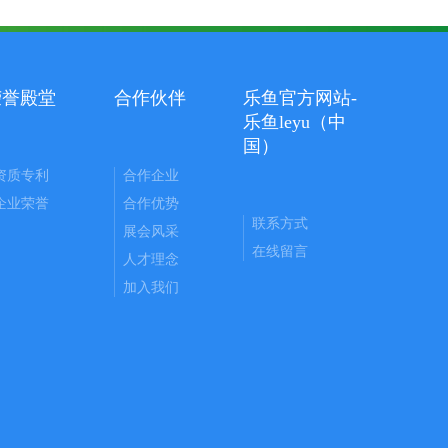
荣誉殿堂
合作伙伴
乐鱼官方网站-
乐鱼leyu（中
国）
资质专利
合作企业
企业荣誉
合作优势
联系方式
展会风采
在线留言
人才理念
加入我们