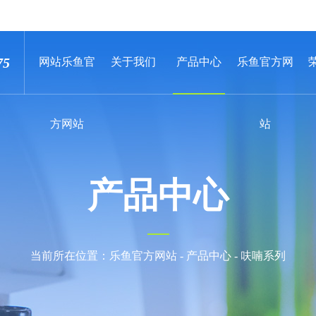
75
网站乐鱼官
关于我们
产品中心
乐鱼官方网
方网站
站
产品中心
当前所在位置：
乐鱼官方网站
-
产品中心
-
呋喃系列