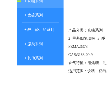
+ 呋喃系列
+ 含硫系列
+ 醇、醛、酮系列
产品分类：呋喃系列
2- 甲基四氢呋喃 -3- 酮
+ 脂类系列
FEMA:3373
CAS:3188-00-9
+ 其他系列
香气特征：甜焦糖、朗
适用范围：饮料、奶制