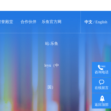
荣誉殿堂
合作伙伴
乐鱼官方网
中文
/
English
站-乐鱼
leyu（中
咨询电话
国）
在线留言
返回顶部