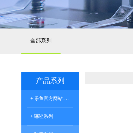
全部系列
产品系列
+ 乐鱼官方网站-乐鱼leyu（中国）
+ 噻唑系列