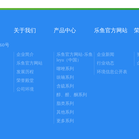
关于我们
产品中心
乐鱼官方网站
60号
企业简介
乐鱼官方网站-乐鱼
企业新闻
leyu（中国）
乐鱼官方网站
行业动态
噻唑系列
发展历程
环境信息公开表
呋喃系列
荣誉殿堂
含硫系列
公司环境
醇、醛、酮系列
脂类系列
其他系列
更多系列