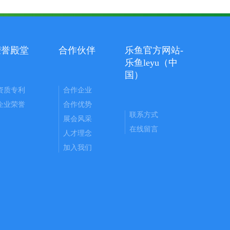
荣誉殿堂
合作伙伴
乐鱼官方网站-
乐鱼leyu（中
国）
资质专利
合作企业
企业荣誉
合作优势
联系方式
展会风采
在线留言
人才理念
加入我们