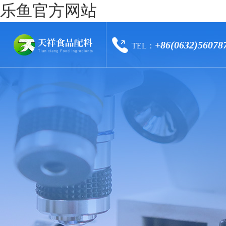
乐鱼官方网站
+86(0632)56078
TEL：