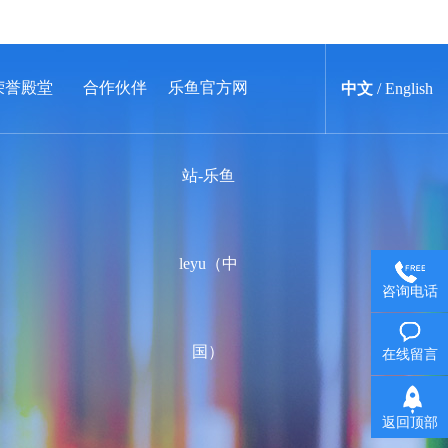
荣誉殿堂
合作伙伴
乐鱼官方网
中文
/
English
站-乐鱼
leyu（中
咨询电话
国）
在线留言
返回顶部