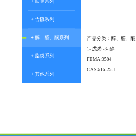
+ 呋喃系列
+ 含硫系列
+ 醇、醛、酮系列
产品分类：醇、醛、酮
1- 戊烯 -3- 醇
+ 脂类系列
FEMA:3584
CAS:616-25-1
+ 其他系列