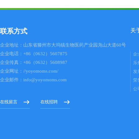
联系方式
关
企业地址：山东省滕州市大坞镇生物医药产业园凫山大道60号
企业电话：+86（0632）5607875
企
企业传真：+86（0632）5608987
乐
企业网址：//yoyomoms.com/
发
企业邮件：info@yoyomoms.com
荣
公
在线留言
在线招聘