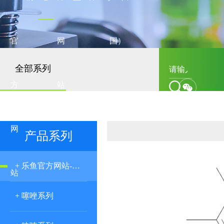
官
网
国）
全部系列
方
站
网
产品系列
+ 乐鱼官方网站-乐鱼leyu（中国）
站
+ 噻唑系列